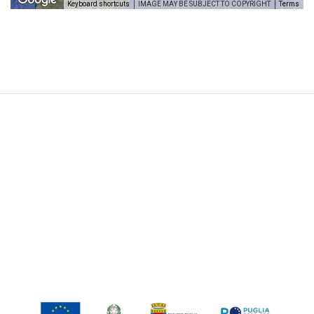
Keyboard shortcuts
IMAGE MAY BE SUBJECT TO COPYRIGHT
Terms