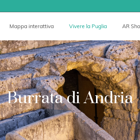
Mappa interattiva
Vivere la Puglia
AR Sh
Burrata di Andria