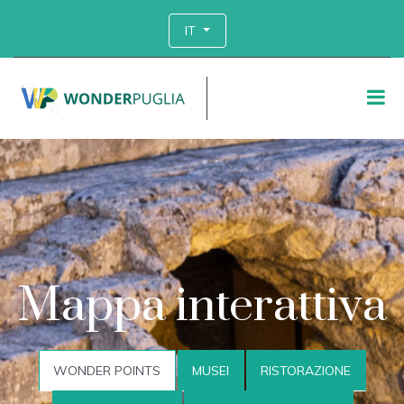
IT
Mappa interattiva
WONDER POINTS
MUSEI
RISTORAZIONE